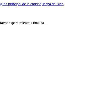
gina principal de la entidad
Mapa del sitio
vor espere mientras finaliza ...