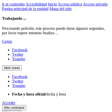
Ir al contenido
Accesibilidad
Inicio
Acceso público
Acceso privado
Pagina principal de la entidad
Mapa del sitio
Trabajando ...
Procesando petición, este proceso puede durar algunos segundos,
por favor espere mientras finaliza ...
Cerrar
Facebook
Twitter
Youtube
Abrir menú
Facebook
Twitter
Youtube
Fecha y hora oficial:
fecha y hora
Acceder
Alto contraste