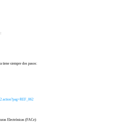
:
ca tiene siempre dos pasos:
s02.action?pag=REF_062
cturas Electrónicas (FACe):