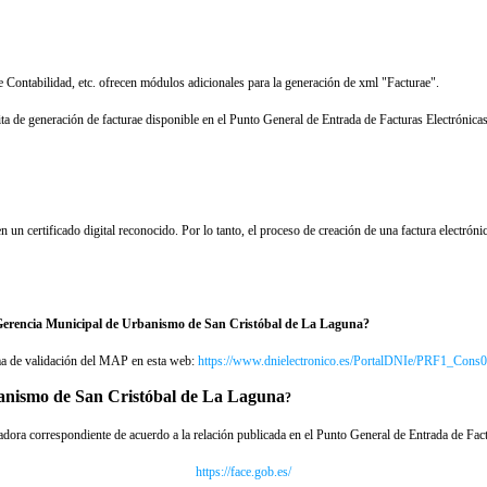
 Contabilidad, etc. ofrecen módulos adicionales para la generación de xml "Facturae".
ita de generación de facturae disponible en el Punto General de Entrada de Facturas Electrónicas
 un certificado digital reconocido. Por lo tanto, el proceso de creación de una factura electróni
 la Gerencia Municipal de Urbanismo de San Cristóbal de La Laguna?
orma de validación del MAP en esta web:
https://www.dnielectronico.es/PortalDNIe/PRF1_Con
anismo de San Cristóbal de La Laguna
?
tadora correspondiente de acuerdo a la relación publicada en el Punto General de Entrada de Fa
https://face.gob.es/