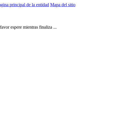
gina principal de la entidad
Mapa del sitio
vor espere mientras finaliza ...