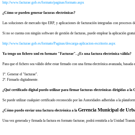
http://www.facturae.gob.es/formato/paginas/formato.aspx
¿Cómo se pueden generar facuras electrónicas?
Las soluciones de mercado tipo ERP, y aplicaciones de facturación integradas con procesos de
Si no se cuenta con ningún software de gestión de facturas, puede emplear la aplicación gratu
http://www.facturae.gob.es/formato/Paginas/descarga-aplicacion-escritorio.aspx
Ya tengo un fichero xml en formato "Facturae". ¿Es una factura electrónica válida?
Para que el fichero sea válido debe estar firmado con una firma electrónica avanzada, basada en
1º. Generar el "facturae".
2ª. Firmarlo digitalmente.
¿Qué certificado digital puedo utilizar para firmar facturas electrónicas dirigidas a
Se puede utilizar cualquier certificado reconocido por las Autoridades adheridas a la plataf
Gerencia Municipal de Urb
¿Cómo puedo enviar una factura electrónica a la
Una vez generada y firmada la factura en formato facturae, podrá remitirla a la Unidad Trami