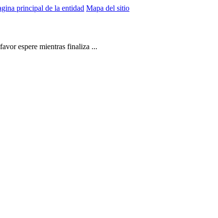
gina principal de la entidad
Mapa del sitio
vor espere mientras finaliza ...