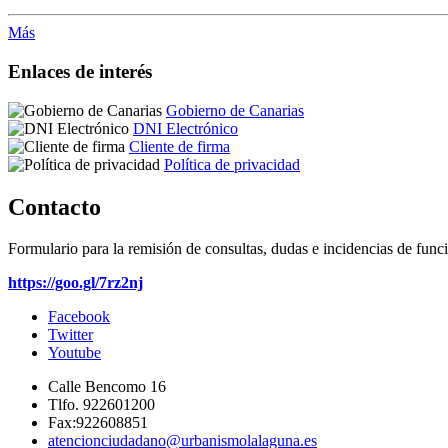
Más
Enlaces de interés
Gobierno de Canarias
DNI Electrónico
Cliente de firma
Política de privacidad
Contacto
Formulario para la remisión de consultas, dudas e incidencias de func
https://goo.gl/7rz2nj
Facebook
Twitter
Youtube
Calle Bencomo 16
Tlfo. 922601200
Fax:922608851
atencionciudadano@urbanismolalaguna.es