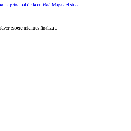
gina principal de la entidad
Mapa del sitio
vor espere mientras finaliza ...