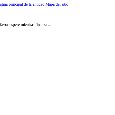
gina principal de la entidad
Mapa del sitio
vor espere mientras finaliza ...